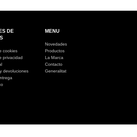
ES DE
MENU
S
Novedades
de cookies
Productos
e privacidad
La Marca
al
Contacto
y devoluciones
Generalitat
ntrega
co