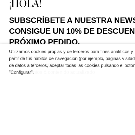
¡HOLA!
SUBSCRÍBETE A NUESTRA NEW
CONSIGUE UN 10% DE DESCUEN
PRÓXIMO PEDIDO.
Utilizamos cookies propias y de terceros para fines analíticos y
Además recibirás:
partir de tus hábitos de navegación (por ejemplo, páginas visitad
• Ofertas y descuentos exclusivos
de datos a terceros, aceptar todas las cookies pulsando el botón
• Lanzamientos & contenido actualizado
"Configurar".
Al facilitar mi dirección de correo electrónico, acepto recibir emai
privacidad
.