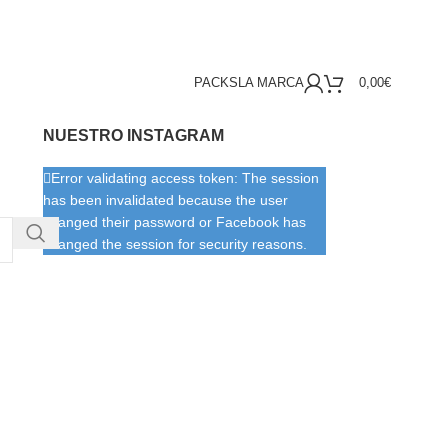
PACKS
LA MARCA
0,00
€
NUESTRO INSTAGRAM
Error validating access token: The session
has been invalidated because the user
changed their password or Facebook has
changed the session for security reasons.