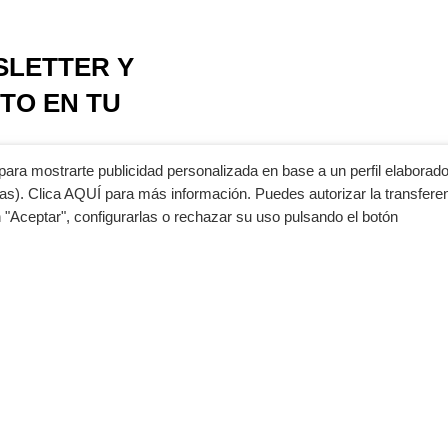
SLETTER Y
TO EN TU
 para mostrarte publicidad personalizada en base a un perfil elaborad
as). Clica
AQUÍ
para más información. Puedes autorizar la transfere
 "Aceptar", configurarlas o rechazar su uso pulsando el botón
ls de Ainhoa y acepto la
política de