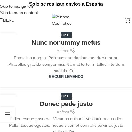
Solo se realizan envíos a España
Skip to navigation
Skip to main content
MENU
FUSCE
28
Nunc nonummy metus
SEP
enfoca
Phasellus magna. Pellentesque dapibus hendrerit tortor.
Phasellus gravida semper nisi. Nam at tortor in tellus interdum
sagittis. Cu...
SEGUIR LEYENDO
FUSCE
28
Donec pede justo
SEP
enfoca
Pellentesque posuere. Vivamus quis mi. Vestibulum eu odio.
Pellentesque egestas, neque sit amet convallis pulvinar, justo
nulla eleifen...