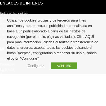
ENLACES DE INTERÉS
Política de cookies
Política de privacidad
Utilizamos cookies propias y de terceros para fines
Aviso legal
analíticos y para mostrarte publicidad personalizada en
Cambios y devoluciones
base a un perfil elaborado a partir de tus hábitos de
Envío y Entrega
navegación (por ejemplo, páginas visitadas). Clica
AQUÍ
Canal ético
para más información. Puedes autorizar la transferencia de
datos a terceros, aceptar todas las cookies pulsando el
MENU
botón "Aceptar", configurarlas o rechazar su uso pulsando
el botón "Configurar".
Novedades
Productos
Configurar
ACEPTAR
La Marca
Contacto
Generalitat
AINHOA COSMETICS
2021